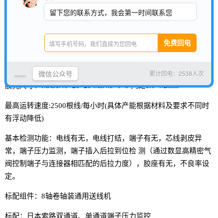
剥皮长度：A端0.1-6.0mm B端0.1-10.0mm
留下您的联系方式，我会第一时间联系您
压着能力：2.0KN 可根据客户要求订做
最大插PIN数：单排20孔，最大3排
最大插PIN色数：8色（更多颜色须定制）
微信公众号
累计回电：2538人次
胶壳尺寸：MAX:40*25*25 MIN:5*6*3 间距1.0-4.2mm
最高运转速度:2500根线/每小时(具体产能根据材料及要求不同时
有浮动降低)
基本检测功能：电线有无，电线打结，端子有无，芯线剥皮异
常，端子压力监测，端子插入后拉到位检
测（通过数显高精密气
阀控制端子与连接器相匹配的后拉力度），胶座有无，不良率设
定。
标配组件：8轴卷轴装通用送线机
标配：日本索路双通道、单通道端子压力监控