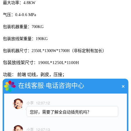
最大功率：4.8KW
气压：0.4-0.6 MPa
包装机器重量：700KG
包装放线架重量：190KG
包装机器尺寸：2350L*1300W*1700H（非标定制有加长）
包装放线架尺寸：1900L*1250L*1100H
功能： 前端 切线，剥皮，压接；
×
在线客服·电话咨询中心
后端 切线，剥皮，压接，插入。
电线加工范围：18AWG-30AWG，建议更换范围不超过5个规格
小李
12:07:12
电线加工长度：最长1000mm，最短40mm
您好，需要了解全自动插壳机吗？
裁线精度：0.5mm+裁线长度*0.2%
小李
12:07:13