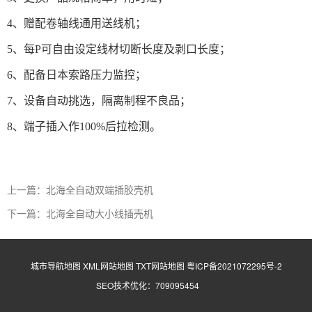
4、赠配卷轴线通用送线机；
5、每P可自由设定线材切断长度及剥口长度；
6、配备日本索路压力监控；
7、设备自动挑选，隔离制程不良品；
8、端子插入作100%后拉检测。
上一篇：北海全自动双端插胶壳机
下一篇：北海全自动大小线插壳机
城市导航地图
XML网站地图
TXT网站地图
粤ICP备2021072295号-2
SEO技术优化：709095454